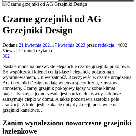
Czarne grzejniki od AG
Grzejniki Design
Dodane
21 kwietnia 2021
17 kwietnia 2023
przez
redakcja
|
4602
Views
|
12 minut czytania
302
Nastała moda na niezwykle eleganckie czarne grzejniki pokojowe.
Bo współcześni klienci cenią klasę i elegancję połączoną z
wyrafinowaniem. Uniwersalność. Rzeczywiście, czarne urządzenia
AG Grzejniki Design nadają wnętrzu specyficzną, zmysłową
atmosferę. Czarny grzejnik pokojowy łączy w sobie klimat
majestatyczny, a jednocześnie jest bardzo efektywny – dobrze
zatrzymuje ciepło w domu. A także pozostawia szerokie pole
aranżacji. Z kolei jeśli szukacie nuty dyskrecji, postawcie na
grzejniki kanałowe…
Zanim wynaleziono nowoczesne grzejniki
łazienkowe