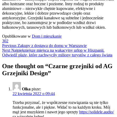
albo lustrzane oraz boczne i poziome. Inny rodzaj to produkty
aluminiowe – niezwykle chętnie kupowane, efektywne i
dekoracyjne, lekkie i dobrze przewodzące ciepło oraz
antykorozyjne. Grzejniki kanałowe są subtelne i jednocześnie
praktyczne, bo zamontujesz je w podłodze wzdłuż drzwi
balkonowych, tarasowych lub balkonowych lub wzdłuż okien.
Opublikowane w
Dom i mieszkanie
302
Previous
Zakupy z dostawą do domu w Warszawie
Next
Najpiękniejsze miejsca na wakacyjny urlop w Hiszpanii.
Odwiedź plaże, które zachwyciły miliony turystów z całego świata
One thought on “
Czarne grzejniki od AG
Grzejniki Design
”
Olka
pisze:
22 kwietnia 2022 o 09:44
Trzeba przyznać, że współczesne rozwiązania są nie tylko
funkcjonalne, ale i piękne. Widać to na każdym kroku. Mój
mąż jest muzykiem i nawet jego sprzęty
https://solidele.audio/
są wizualnie ładne!