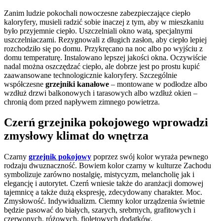
Zanim ludzie pokochali nowoczesne zabezpieczające ciepło
kaloryfery, musieli radzić sobie inaczej z tym, aby w mieszkaniu
było przyjemnie ciepło. Uszczelniali okno watą, specjalnymi
uszczelniaczami. Rezygnowali z długich zasłon, aby ciepło lepiej
rozchodziło się po domu. Przykręcano na noc albo po wyjściu z
domu temperaturę. Instalowano lepszej jakości okna. Oczywiście
nadal można oszczędzać ciepło, ale dobrze jest po prostu kupić
zaawansowane technologicznie kaloryfery. Szczególnie
współczesne
grzejniki kanałowe
– montowane w podłodze albo
wzdłuż drzwi balkonowych i tarasowych albo wzdłuż okien –
chronią dom przed napływem zimnego powietrza.
Czerń grzejnika pokojowego wprowadzi
zmysłowy klimat do wnętrza
Czarny
grzejnik pokojowy
poprzez swój kolor wyraża pewnego
rodzaju dwuznaczność. Bowiem kolor czarny w kulturze Zachodu
symbolizuje zarówno nostalgię, mistycyzm, melancholię jak i
elegancję i autorytet. Czerń wniesie także do aranżacji domowej
tajemnicę a także dużą ekspresję, zdecydowany charakter. Moc.
Zmysłowość. Indywidualizm. Ciemny kolor urządzenia świetnie
będzie pasować do białych, szarych, srebrnych, grafitowych i
czerwonych, różowych, fioletowych dodatków.