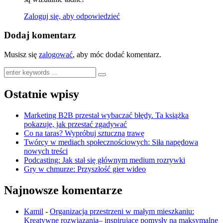
Zaloguj się, aby odpowiedzieć
Dodaj komentarz
Musisz się
zalogować
, aby móc dodać komentarz.
Ostatnie wpisy
Marketing B2B przestał wybaczać błędy. Ta książka
pokazuje, jak przestać zgadywać
Co na taras? Wypróbuj sztuczną trawę
Twórcy w mediach społecznościowych: Siła napędowa
nowych treści
Podcasting: Jak stał się głównym medium rozrywki
Gry w chmurze: Przyszłość gier wideo
Najnowsze komentarze
Kamil
-
Organizacja przestrzeni w małym mieszkaniu:
Kreatywne rozwiązania– inspirujące pomysły na maksymalne