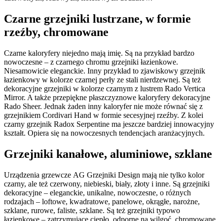
Czarne grzejniki lustrzane, w formie
rzeźby, chromowane
Czarne kaloryfery niejedno mają imię. Są na przykład bardzo
nowoczesne – z czarnego chromu grzejniki łazienkowe.
Niesamowicie eleganckie. Inny przykład to zjawiskowy grzejnik
łazienkowy w kolorze czarnej perły ze stali nierdzewnej. Są też
dekoracyjne grzejniki w kolorze czarnym z lustrem Rado Vertica
Mirror. A także przepiękne płaszczyznowe kaloryfery dekoracyjne
Rado Sheer. Jednak żaden inny kaloryfer nie może równać się z
grzejnikiem Cordivari Hand w formie secesyjnej rzeźby. Z kolei
czarny grzejnik Radox Serpentine ma jeszcze bardziej innowacyjny
kształt. Opiera się na nowoczesnych tendencjach aranżacyjnych.
Grzejniki kanałowe, aluminiowe, szklane
Urządzenia grzewcze AG Grzejniki Design mają nie tylko kolor
czarny, ale też czerwony, niebieski, biały, złoty i inne. Są grzejniki
dekoracyjne – eleganckie, unikalne, nowoczesne, o różnych
rodzajach – loftowe, kwadratowe, panelowe, okrągłe, narożne,
szklane, rurowe, faliste, szklane. Są też grzejniki typowo
łazienkowe – zatrzymujące ciepło, odporne na wilgoć, chromowane