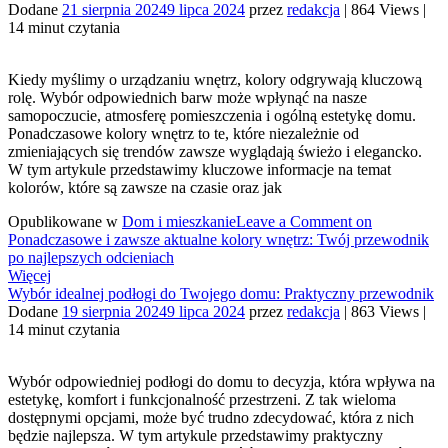
Dodane
21 sierpnia 2024
9 lipca 2024
przez
redakcja
|
864 Views
|
14 minut czytania
Kiedy myślimy o urządzaniu wnętrz, kolory odgrywają kluczową
rolę. Wybór odpowiednich barw może wpłynąć na nasze
samopoczucie, atmosferę pomieszczenia i ogólną estetykę domu.
Ponadczasowe kolory wnętrz to te, które niezależnie od
zmieniających się trendów zawsze wyglądają świeżo i elegancko.
W tym artykule przedstawimy kluczowe informacje na temat
kolorów, które są zawsze na czasie oraz jak
Opublikowane w
Dom i mieszkanie
Leave a Comment
on
Ponadczasowe i zawsze aktualne kolory wnętrz: Twój przewodnik
po najlepszych odcieniach
Więcej
Wybór idealnej podłogi do Twojego domu: Praktyczny przewodnik
Dodane
19 sierpnia 2024
9 lipca 2024
przez
redakcja
|
863 Views
|
14 minut czytania
Wybór odpowiedniej podłogi do domu to decyzja, która wpływa na
estetykę, komfort i funkcjonalność przestrzeni. Z tak wieloma
dostępnymi opcjami, może być trudno zdecydować, która z nich
będzie najlepsza. W tym artykule przedstawimy praktyczny