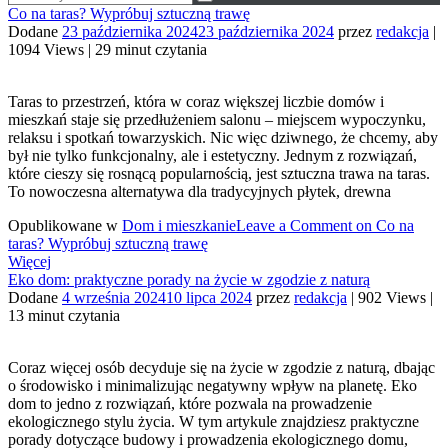
Co na taras? Wypróbuj sztuczną trawę
Dodane
23 października 2024
23 października 2024
przez
redakcja
|
1094 Views
|
29 minut czytania
Taras to przestrzeń, która w coraz większej liczbie domów i
mieszkań staje się przedłużeniem salonu – miejscem wypoczynku,
relaksu i spotkań towarzyskich. Nic więc dziwnego, że chcemy, aby
był nie tylko funkcjonalny, ale i estetyczny. Jednym z rozwiązań,
które cieszy się rosnącą popularnością, jest sztuczna trawa na taras.
To nowoczesna alternatywa dla tradycyjnych płytek, drewna
Opublikowane w
Dom i mieszkanie
Leave a Comment
on Co na
taras? Wypróbuj sztuczną trawę
Więcej
Eko dom: praktyczne porady na życie w zgodzie z naturą
Dodane
4 września 2024
10 lipca 2024
przez
redakcja
|
902 Views
|
13 minut czytania
Coraz więcej osób decyduje się na życie w zgodzie z naturą, dbając
o środowisko i minimalizując negatywny wpływ na planetę. Eko
dom to jedno z rozwiązań, które pozwala na prowadzenie
ekologicznego stylu życia. W tym artykule znajdziesz praktyczne
porady dotyczące budowy i prowadzenia ekologicznego domu,