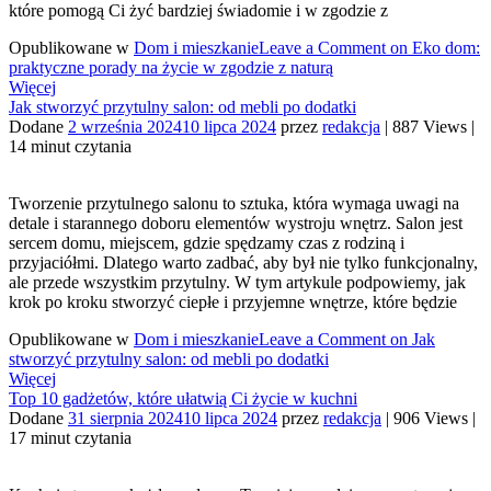
które pomogą Ci żyć bardziej świadomie i w zgodzie z
Opublikowane w
Dom i mieszkanie
Leave a Comment
on Eko dom:
praktyczne porady na życie w zgodzie z naturą
Więcej
Jak stworzyć przytulny salon: od mebli po dodatki
Dodane
2 września 2024
10 lipca 2024
przez
redakcja
|
887 Views
|
14 minut czytania
Tworzenie przytulnego salonu to sztuka, która wymaga uwagi na
detale i starannego doboru elementów wystroju wnętrz. Salon jest
sercem domu, miejscem, gdzie spędzamy czas z rodziną i
przyjaciółmi. Dlatego warto zadbać, aby był nie tylko funkcjonalny,
ale przede wszystkim przytulny. W tym artykule podpowiemy, jak
krok po kroku stworzyć ciepłe i przyjemne wnętrze, które będzie
Opublikowane w
Dom i mieszkanie
Leave a Comment
on Jak
stworzyć przytulny salon: od mebli po dodatki
Więcej
Top 10 gadżetów, które ułatwią Ci życie w kuchni
Dodane
31 sierpnia 2024
10 lipca 2024
przez
redakcja
|
906 Views
|
17 minut czytania