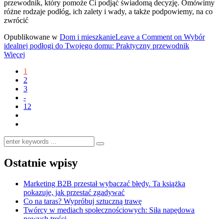
przewodnik, który pomoże Ci podjąć świadomą decyzję. Omówimy
różne rodzaje podłóg, ich zalety i wady, a także podpowiemy, na co
zwrócić
Opublikowane w
Dom i mieszkanie
Leave a Comment
on Wybór
idealnej podłogi do Twojego domu: Praktyczny przewodnik
Więcej
1
2
3
-
12
Ostatnie wpisy
Marketing B2B przestał wybaczać błędy. Ta książka
pokazuje, jak przestać zgadywać
Co na taras? Wypróbuj sztuczną trawę
Twórcy w mediach społecznościowych: Siła napędowa
nowych treści