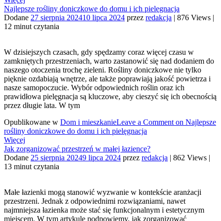
Najlepsze rośliny doniczkowe do domu i ich pielęgnacja
Dodane
27 sierpnia 2024
10 lipca 2024
przez
redakcja
|
876 Views
|
12 minut czytania
W dzisiejszych czasach, gdy spędzamy coraz więcej czasu w
zamkniętych przestrzeniach, warto zastanowić się nad dodaniem do
naszego otoczenia trochę zieleni. Rośliny doniczkowe nie tylko
pięknie ozdabiają wnętrze, ale także poprawiają jakość powietrza i
nasze samopoczucie. Wybór odpowiednich roślin oraz ich
prawidłowa pielęgnacja są kluczowe, aby cieszyć się ich obecnością
przez długie lata. W tym
Opublikowane w
Dom i mieszkanie
Leave a Comment
on Najlepsze
rośliny doniczkowe do domu i ich pielęgnacja
Więcej
Jak zorganizować przestrzeń w małej łazience?
Dodane
25 sierpnia 2024
9 lipca 2024
przez
redakcja
|
862 Views
|
13 minut czytania
Małe łazienki mogą stanowić wyzwanie w kontekście aranżacji
przestrzeni. Jednak z odpowiednimi rozwiązaniami, nawet
najmniejsza łazienka może stać się funkcjonalnym i estetycznym
miejscem. W tym artykule podpowiemy, jak zorganizować