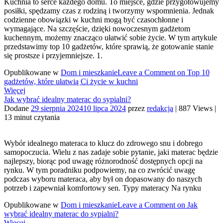
Kuchnia to serce każdego domu. To miejsce, gdzie przygotowujemy
posiłki, spędzamy czas z rodziną i tworzymy wspomnienia. Jednak
codzienne obowiązki w kuchni mogą być czasochłonne i
wymagające. Na szczęście, dzięki nowoczesnym gadżetom
kuchennym, możemy znacząco ułatwić sobie życie. W tym artykule
przedstawimy top 10 gadżetów, które sprawią, że gotowanie stanie
się prostsze i przyjemniejsze. 1.
Opublikowane w
Dom i mieszkanie
Leave a Comment
on Top 10
gadżetów, które ułatwią Ci życie w kuchni
Więcej
Jak wybrać idealny materac do sypialni?
Dodane
29 sierpnia 2024
10 lipca 2024
przez
redakcja
|
887 Views
|
13 minut czytania
Wybór idealnego materaca to klucz do zdrowego snu i dobrego
samopoczucia. Wielu z nas zadaje sobie pytanie, jaki materac będzie
najlepszy, biorąc pod uwagę różnorodność dostępnych opcji na
rynku. W tym poradniku podpowiemy, na co zwrócić uwagę
podczas wyboru materaca, aby był on dopasowany do naszych
potrzeb i zapewniał komfortowy sen. Typy materacy Na rynku
Opublikowane w
Dom i mieszkanie
Leave a Comment
on Jak
wybrać idealny materac do sypialni?
Więcej