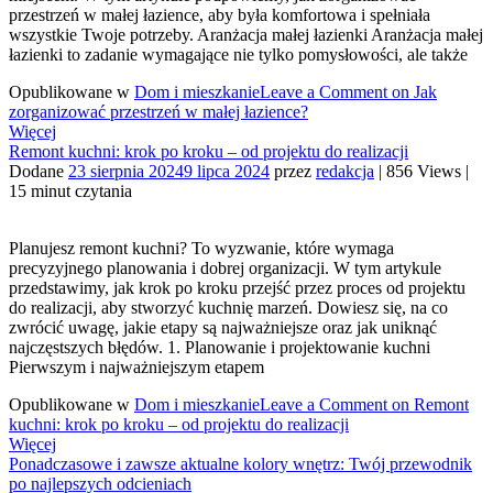
przestrzeń w małej łazience, aby była komfortowa i spełniała
wszystkie Twoje potrzeby. Aranżacja małej łazienki Aranżacja małej
łazienki to zadanie wymagające nie tylko pomysłowości, ale także
Opublikowane w
Dom i mieszkanie
Leave a Comment
on Jak
zorganizować przestrzeń w małej łazience?
Więcej
Remont kuchni: krok po kroku – od projektu do realizacji
Dodane
23 sierpnia 2024
9 lipca 2024
przez
redakcja
|
856 Views
|
15 minut czytania
Planujesz remont kuchni? To wyzwanie, które wymaga
precyzyjnego planowania i dobrej organizacji. W tym artykule
przedstawimy, jak krok po kroku przejść przez proces od projektu
do realizacji, aby stworzyć kuchnię marzeń. Dowiesz się, na co
zwrócić uwagę, jakie etapy są najważniejsze oraz jak uniknąć
najczęstszych błędów. 1. Planowanie i projektowanie kuchni
Pierwszym i najważniejszym etapem
Opublikowane w
Dom i mieszkanie
Leave a Comment
on Remont
kuchni: krok po kroku – od projektu do realizacji
Więcej
Ponadczasowe i zawsze aktualne kolory wnętrz: Twój przewodnik
po najlepszych odcieniach