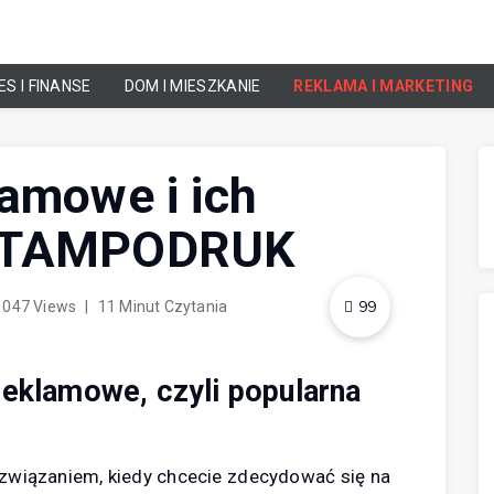
ES I FINANSE
DOM I MIESZKANIE
REKLAMA I MARKETING
lamowe i ich
– TAMPODRUK
99
1047 Views
|
11 Minut Czytania
reklamowe, czyli popularna
ozwiązaniem, kiedy chcecie zdecydować się na