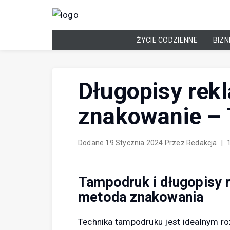
Skip
to
content
ŻYCIE CODZIENNE
BIZN
Długopisy rek
znakowanie 
Dodane
19 Stycznia 2024
Przez
Redakcja
|
Tampodruk i długopisy 
metoda znakowania
Technika tampodruku jest idealnym r