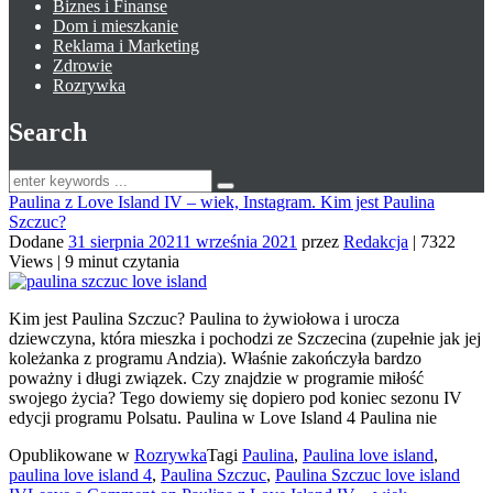
Biznes i Finanse
Dom i mieszkanie
Reklama i Marketing
Zdrowie
Rozrywka
Search
Paulina z Love Island IV – wiek, Instagram. Kim jest Paulina
Szczuc?
Dodane
31 sierpnia 2021
1 września 2021
przez
Redakcja
|
7322
Views
|
9 minut czytania
Kim jest Paulina Szczuc? Paulina to żywiołowa i urocza
dziewczyna, która mieszka i pochodzi ze Szczecina (zupełnie jak jej
koleżanka z programu Andzia). Właśnie zakończyła bardzo
poważny i długi związek. Czy znajdzie w programie miłość
swojego życia? Tego dowiemy się dopiero pod koniec sezonu IV
edycji programu Polsatu. Paulina w Love Island 4 Paulina nie
Opublikowane w
Rozrywka
Tagi
Paulina
,
Paulina love island
,
paulina love island 4
,
Paulina Szczuc
,
Paulina Szczuc love island