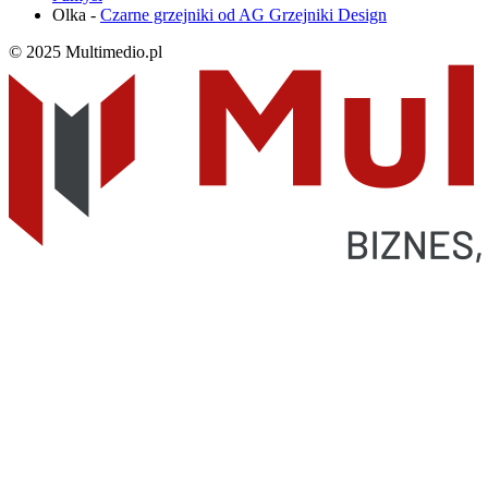
Olka
-
Czarne grzejniki od AG Grzejniki Design
© 2025 Multimedio.pl