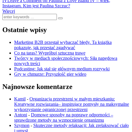
IV
Leave a Comment
on Paulina z Love Island IV – wiek,
Instagram. Kim jest Paulina Szczuc?
Więcej
Ostatnie wpisy
Marketing B2B przestał wybaczać błędy. Ta książka
pokazuje, jak przestać zgadywać
Co na taras? Wypróbuj sztuczną trawę
Twórcy w mediach społecznościowych: Siła napędowa
nowych treści
Podcasting: Jak stał się głównym medium rozrywki
Gry w chmurze: Przyszłość gier wideo
Najnowsze komentarze
Kamil
-
Organizacja przestrzeni w małym mieszkaniu:
Kreatywne rozwiązania– inspirujące pomysły na maksymalne
wykorzystanie ograniczonej przestrzeni
Antoni
-
Domowe sposoby na poprawę odporności –
sprawdzone metody na wzmocnienie organizmu
Szymon
-
Skuteczne metody relaksacji: Jak zrelaksować ciało
i umysł