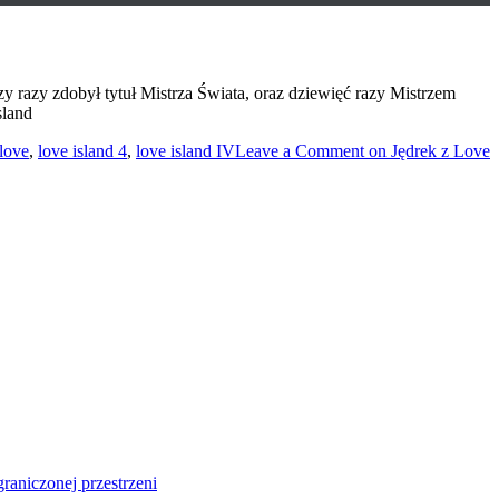
zy razy zdobył tytuł Mistrza Świata, oraz dziewięć razy Mistrzem
sland
love
,
love island 4
,
love island IV
Leave a Comment
on Jędrek z Love
aniczonej przestrzeni