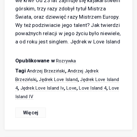
we krwi! Od 23 lat zajmuje się kajakarstwem
górskim, trzy razy zdobył tytuł Mistrza
Świata, oraz dziewięć razy Mistrzem Europy.
Wy też podziwiacie jego talent? Jak twierdzi
poważnych relacji w jego życiu było niewiele,
a od roku jest singlem. Jędrek w Love Island
Opublikowane w
Rozrywka
Tagi
,
Andrzej Brzeziński
Andrzej Jędrek
,
,
Brzeziński
Jędrek Love Island
Jędrek Love Island
,
,
,
,
4
Jędrek Love Island Iv
Love
Love Island 4
Love
Island IV
Więcej