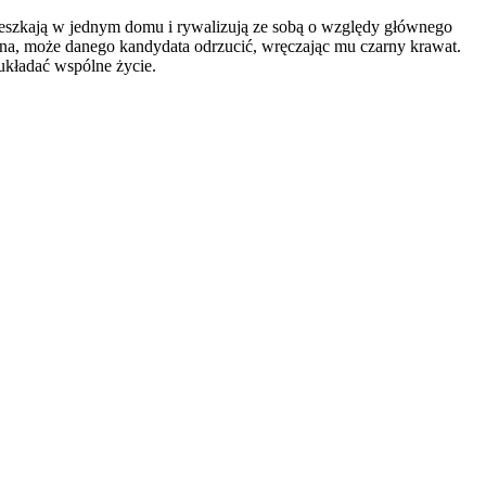
mieszkają w jednym domu i rywalizują ze sobą o względy głównego
udana, może danego kandydata odrzucić, wręczając mu czarny krawat.
układać wspólne życie.