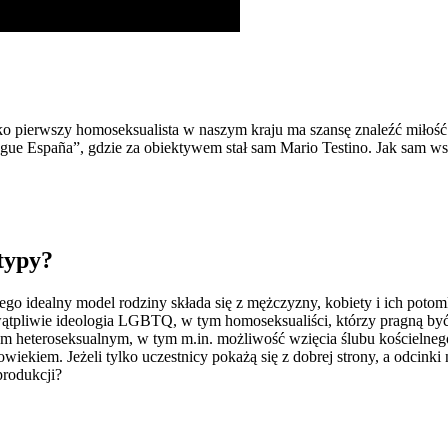
ko pierwszy homoseksualista w naszym kraju ma szansę znaleźć miłość 
ue España”, gdzie za obiektywem stał sam Mario Testino. Jak sam wsp
typy?
o idealny model rodziny składa się z mężczyzny, kobiety i ich potomk
wątpliwie ideologia LGBTQ, w tym homoseksualiści, którzy pragną by
arom heteroseksualnym, w tym m.in. możliwość wzięcia ślubu kościeln
owiekiem. Jeżeli tylko uczestnicy pokażą się z dobrej strony, a odcinki 
produkcji?