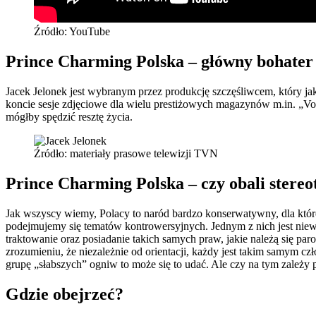
Źródło: YouTube
Prince Charming Polska – główny bohater
Jacek Jelonek jest wybranym przez produkcję szczęśliwcem, który ja
koncie sesje zdjęciowe dla wielu prestiżowych magazynów m.in. „Vog
mógłby spędzić resztę życia.
Źródło: materiały prasowe telewizji TVN
Prince Charming Polska – czy obali stereo
Jak wszyscy wiemy, Polacy to naród bardzo konserwatywny, dla któreg
podejmujemy się tematów kontrowersyjnych. Jednym z nich jest nie
traktowanie oraz posiadanie takich samych praw, jakie należą się p
zrozumieniu, że niezależnie od orientacji, każdy jest takim samym czł
grupę „słabszych” ogniw to może się to udać. Ale czy na tym zależy 
Gdzie obejrzeć?