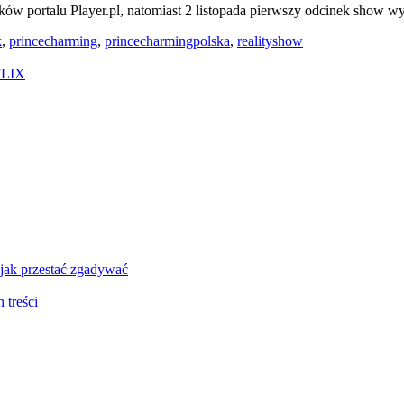
ów portalu Player.pl, natomiast 2 listopada pierwszy odcinek show wy
k
,
princecharming
,
princecharmingpolska
,
realityshow
TFLIX
 jak przestać zgadywać
treści