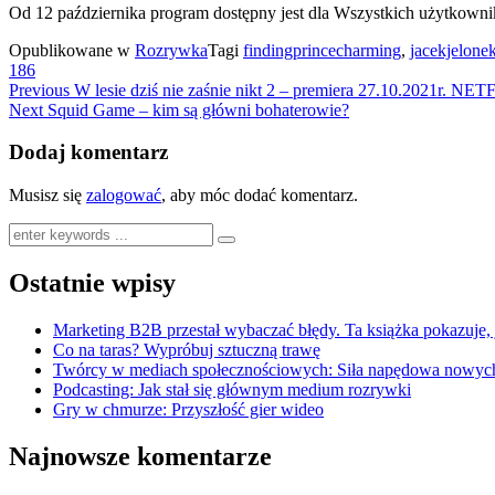
Od 12 października program dostępny jest dla Wszystkich użytkownik
Opublikowane w
Rozrywka
Tagi
findingprincecharming
,
jacekjelone
186
Previous
W lesie dziś nie zaśnie nikt 2 – premiera 27.10.2021r. NE
Next
Squid Game – kim są główni bohaterowie?
Dodaj komentarz
Musisz się
zalogować
, aby móc dodać komentarz.
Ostatnie wpisy
Marketing B2B przestał wybaczać błędy. Ta książka pokazuje,
Co na taras? Wypróbuj sztuczną trawę
Twórcy w mediach społecznościowych: Siła napędowa nowych 
Podcasting: Jak stał się głównym medium rozrywki
Gry w chmurze: Przyszłość gier wideo
Najnowsze komentarze