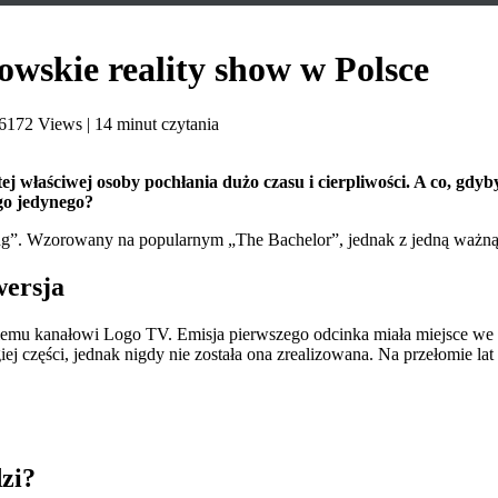
owskie reality show w Polsce
6172 Views
|
14 minut czytania
 tej właściwej osoby pochłania dużo czasu i cierpliwości. A co, g
go jedynego?
ing”. Wzorowany na popularnym „The Bachelor”, jednak z jedną ważną 
wersja
iemu kanałowi Logo TV. Emisja pierwszego odcinka miała miejsce we
 części, jednak nigdy nie została ona zrealizowana. Na przełomie lat 
zi?