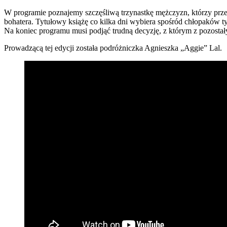
W programie poznajemy szczęśliwą trzynastkę mężczyzn, którzy przez
bohatera. Tytułowy książę co kilka dni wybiera spośród chłopaków ty
Na koniec programu musi podjąć trudną decyzję, z którym z pozosta
Prowadzącą tej edycji została podróżniczka Agnieszka „Aggie” Lal.